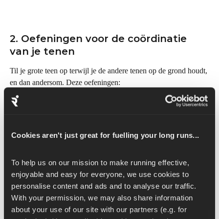
2. Oefeningen voor de coördinatie 
van je tenen
Til je grote teen op terwijl je de andere tenen op de grond houdt, 
en dan andersom. Deze oefeningen:
de neuromusculaire controle verbeteren
slapende spieren wakker maken
je behendigheid en evenwicht verbeteren
Cookies aren't just great for fuelling your long runs...
Dit is vooral handig voor hardlopers die zich onstabiel voelen 
op oneffen oppervlakken.
To help us on our mission to make running effective, 
enjoyable and easy for everyone, we use cookies to 
personalise content and ads and to analyse our traffic. 
With your permission, we may also share information 
3. De vierpootsbalansdrill
about your use of our site with our partners (e.g. for 