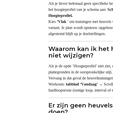
Als je liever helemaal geen specifieke h
het hoogteprofiel van je schema aan: 
Sc
Hoogteprofiel.
Kies 
‘Vlak
 ’ om trainingen met heuvels v
variant. Je plan wordt opnieuw opgebouwd
afgestemd blijft op je doelstellingen.
Waarom kan ik het h
niet wijzigen?
Als je de optie ‘Hoogteprofiel’ niet ziet
plattegronden in de oorspronkelijke stijl
Vervang in dat geval de heuveltrainingen
Workouts: 
tabblad ‘Vandaag’ →
 Scrol
hardloopsessie (rustige loop, interval of
Er zijn geen heuvels
doen?