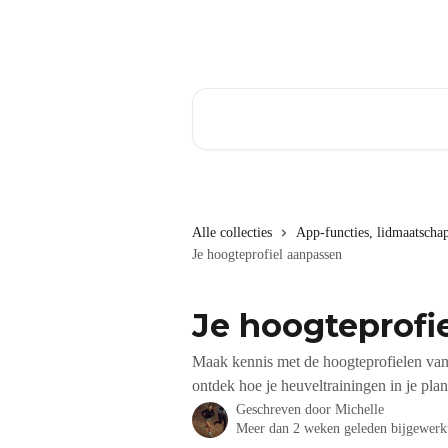
Naar de hoofdinhoud
Zoeken naar artikelen ...
Alle collecties
App-functies, lidmaatscha
Je hoogteprofiel aanpassen
Je hoogteprofi
Maak kennis met de hoogteprofielen va
ontdek hoe je heuveltrainingen in je pla
Geschreven door
Michelle
Meer dan 2 weken geleden bijgewerk