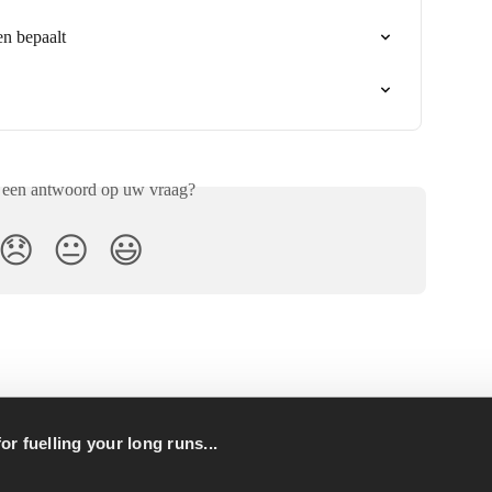
en bepaalt
 een antwoord op uw vraag?
😞
😐
😃
or fuelling your long runs...
p