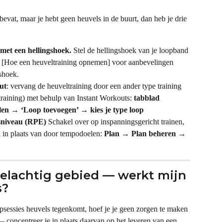
bevat, maar je hebt geen heuvels in de buurt, dan heb je drie 
met een hellingshoek.
 Stel de hellingshoek van je loopband 
e [Hoe een heuveltraining opnemen] voor aanbevelingen 
gshoek.
ut
: vervang de heuveltraining door een ander type training 
ltraining) met behulp van Instant Workouts: 
tabblad 
en → ‘Loop toevoegen’ → kies je type loop
sniveau (RPE)
 Schakel over op inspanningsgericht trainen, 
el in plaats van door tempodoelen: 
Plan → Plan beheren → 
elachtig gebied — werkt mijn 
s?
oopsessies heuvels tegenkomt, hoef je je geen zorgen te maken 
 concentreer je in plaats daarvan op het leveren van een 