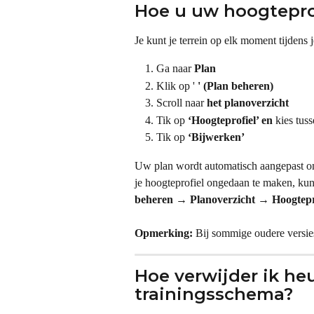
Hoe u uw hoogtepro
Je kunt je terrein op elk moment tijdens 
Ga naar 
Plan
Klik op ' 
' (Plan beheren)
Scroll naar 
het planoverzicht
Tik op 
‘Hoogteprofiel’ en 
kies tuss
Tik op 
‘Bijwerken’
Uw plan wordt automatisch aangepast om
je hoogteprofiel ongedaan te maken, kun 
beheren → Planoverzicht → Hoogtepr
Opmerking:
 Bij sommige oudere versies
Hoe verwijder ik heu
trainingsschema?