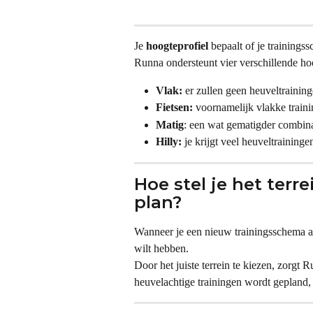
Je 
hoogteprofiel
 bepaalt of je trainings
Runna ondersteunt vier verschillende ho
Vlak:
 er zullen geen heuveltraini
Fietsen:
 voornamelijk vlakke train
Matig
: een wat gematigder combinat
Hilly:
 je krijgt veel heuveltraininge
Hoe stel je het terr
plan?
Wanneer je een nieuw trainingsschema aa
wilt hebben.
Door het juiste terrein te kiezen, zorgt
heuvelachtige trainingen wordt gepland