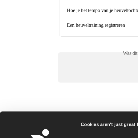
Hoe je het tempo van je heuveltocht
Een heuveltraining registreren
Was dit
Cookies aren't just great f
Runna is a personalized running coaching ap