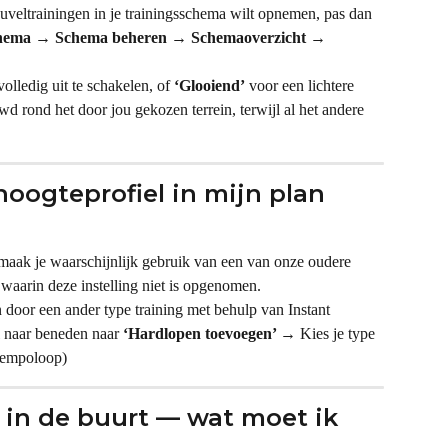
euveltrainingen in je trainingsschema wilt opnemen, pas dan 
hema → Schema beheren → Schemaoverzicht → 
olledig uit te schakelen, of 
‘Glooiend’
 voor een lichtere 
 rond het door jou gekozen terrein, terwijl al het andere 
oogteprofiel in mijn plan 
, maak je waarschijnlijk gebruik van een van onze oudere 
, waarin deze instelling niet is opgenomen.
 door een ander type training met behulp van Instant 
l naar beneden naar 
‘Hardlopen toevoegen’ →
 Kies je type 
 tempoloop)
 in de buurt — wat moet ik 