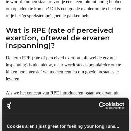
te woord kunnen staan of zou je eerst een minuut nodig hebben 
om op adem te komen? Dit is een goede manier om te checken 
of je het 'gesprekstempo' goed te pakken hebt.
Wat is RPE (rate of perceived 
exertion, oftewel de ervaren 
inspanning)?
De term RPE (rate of perceived exertion, oftewel de ervaren 
inspanning) is niet nieuw, maar wordt steeds populairder om te 
kijken hoe intensief we moeten rennen om goede prestaties te 
leveren.
Als we het concept van RPE introduceren, gaan we ervan uit 
dat we weten hoe verschillende inspanningen aanvoelen en dat 
we het verschil tussen intensiteiten kunnen herkennen.
Als je RPE echt goed wilt gebruiken om je inspanningen tijdens 
Cookies aren't just great for fuelling your long runs...
makkelijke looppartijen, en eigenlijk alle andere runs, te meten, 