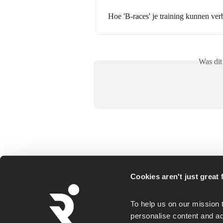
Hoe 'B-races' je training kunnen ver
Was dit
Cookies aren't just great f
Runna is a personalized running coaching ap
To help us on our mission 
for everyday runners, whether you goal is a
personalise content and ad
first 5K or a faster marathon.