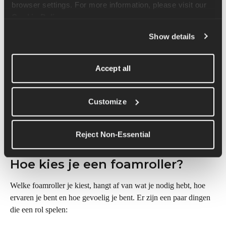
browser settings. For more information, please visit our 
Waarom doet foam rolling pijn?
Cookie Policy
.
Als je direct druk uitoefent op gespannen, pijnlijke of 
Show details
overbelaste spieren, doen ze vaak pijn, vooral als je een 
triggerpoint of een bijzonder gevoelige plek raakt. Dit ongemak 
is een teken dat je aan een gebied werkt dat aandacht nodig 
Accept all
heeft, en wordt meestal gevolgd door een vermindering van 
spanning.
Customize
De pijn moet echter niet ondraaglijk zijn. Zie het als 'goede 
pijn', net als bij een diepe weefselmassage. Als het echt pijn 
Reject Non-Essential
doet, moet je misschien wat minder druk zetten.
Hoe kies je een foamroller?
Welke foamroller je kiest, hangt af van wat je nodig hebt, hoe 
ervaren je bent en hoe gevoelig je bent. Er zijn een paar dingen 
die een rol spelen: