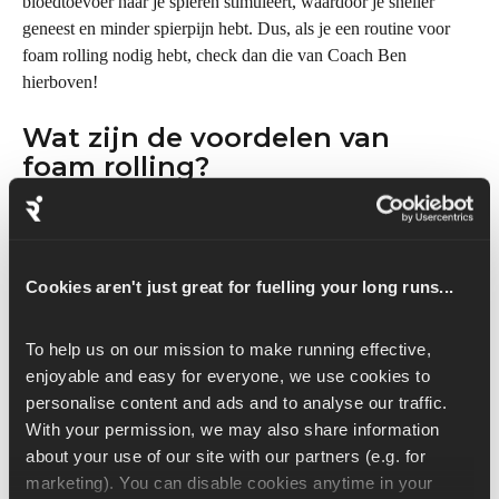
bloedtoevoer naar je spieren stimuleert, waardoor je sneller 
geneest en minder spierpijn hebt. Dus, als je een routine voor 
foam rolling nodig hebt, check dan die van Coach Ben 
hierboven!
Wat zijn de voordelen van 
foam rolling?
Foam rolling heeft een paar voordelen voor hardlopers, omdat 
het:
Helpt spierpijn en stijfheid te verminderen, waardoor het 
Cookies aren't just great for fuelling your long runs...
een geweldig hulpmiddel is voor herstel na het sporten.
Kan je flexibiliteit en bewegingsvrijheid verbeteren door 
To help us on our mission to make running effective, 
verklevingen of 'knopen' in je spieren los te maken.
enjoyable and easy for everyone, we use cookies to 
Verhoogt de bloedtoevoer naar de spieren
personalise content and ads and to analyse our traffic. 
With your permission, we may also share information 
Bovendien kan het een geweldige manier zijn om te ontspannen 
about your use of our site with our partners (e.g. for 
en te ontstressen na een pittige training met een uitdaging!
marketing). You can disable cookies anytime in your 