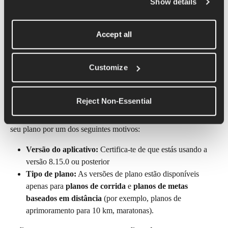
Show details
Accept all
Perguntas frequentes
Customize
E se eu não vir “Plano atualizado” ou 
“Nova versão do plano disponível” em 
“Gerenciar plano”?
Reject Non-Essential
Pode ser que você não consiga ver o comprimido da versão do 
seu plano por um dos seguintes motivos:
Versão do aplicativo:
 Certifica-te de que estás usando a 
versão 8.15.0 ou posterior
Tipo de plano:
 As versões de plano estão disponíveis 
apenas para 
planos de corrida
 e 
planos de metas 
baseados em distância
 (por exemplo, planos de 
aprimoramento para 10 km, maratonas).