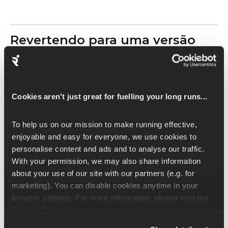
Revertendo para uma versão 
anterior do plano
Na página 
Manage Plan
 , abaixo do nome do seu plano, 
toque em 
Plan Up To Date
.
Cookies aren't just great for fuelling your long runs...
Selecione 
Voltar à versão anterior
.
To help us on our mission to make running effective, 
Importante: As versões do plano do
 só permitem que 
enjoyable and easy for everyone, we use cookies to 
você volte para uma versão anterior depois de atualizar 
personalise content and ads and to analyse our traffic. 
seu plano seguindo os passos acima. O site 
não permite 
With your permission, we may also share information 
que você volte atrás no seu plano depois de ter feito 
about your use of our site with our partners (e.g. for 
qualquer alteração manual (por exemplo, atualizar o 
marketing). You can disable cookies anytime in your 
seu tempo estimado para os 5 km).
browser settings. For more information, please visit our 
Cookie Policy
.