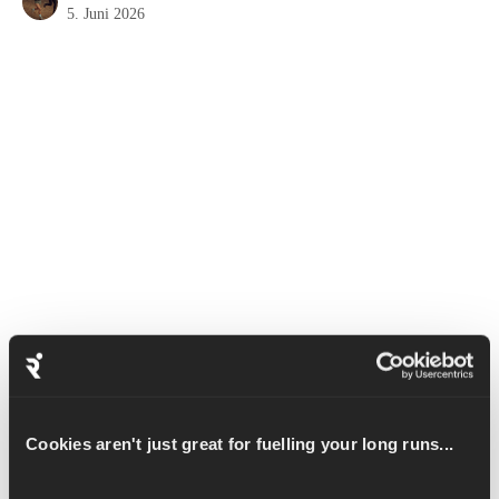
5. Juni 2026
Beim Frontheben trainierst du hauptsächlich deine vorderen 
Deltamuskeln, also die Muskeln in deiner Schulter, die dir 
helfen, deinen Arm nach vorne zu bewegen.
Cookies aren't just great for fuelling your long runs...
Stell dich mit den Beinen schulterbreit auseinander hin. Halte 