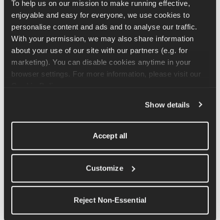
deine Hanteln oder Kettlebells so, dass deine Handflächen zum 
To help us on our mission to make running effective, 
Körper zeigen und die Gewichte locker auf deinen 
enjoyable and easy for everyone, we use cookies to 
Oberschenkeln liegen. Heb deine Arme vor dir bis knapp über 
personalise content and ads and to analyse our traffic. 
Schulterhöhe und lass sie dann langsam wieder sinken.
With your permission, we may also share information 
about your use of our site with our partners (e.g. for 
Diese Übung wird oft falsch gemacht. Es ist wichtig, die 
marketing). You can disable cookies anytime in your 
Kontrolle über die Bewegung zu behalten und nicht den 
browser settings. For more information, please visit our 
Schwung zu nutzen, um die Arme auf die gewünschte Höhe zu 
Cookie Policy
.
bringen. Wenn du das Gefühl hast, dass du Schwung holen und 
Show details
eine Schwungbewegung hinzufügen musst, solltest du das 
Gewicht reduzieren.
Accept all
Verwandte Artikel
Customize
Anleitung für die Übung „Reverse Lunge“
Reject Non-Essential
Anleitung für die Übung „Stehende Doppelarm-
Schulterpresse“