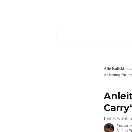
Zum Hauptinhalt springen
Nach Artikeln suchen …
Alle Kollektione
Anleitung für d
Anlei
Carry
Lerne, wie du 
Verfasst
5. Juni 