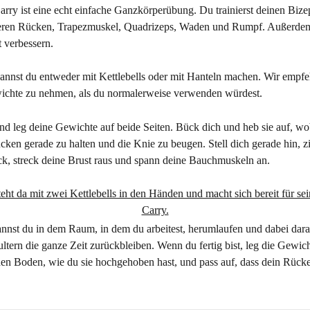
rry ist eine echt einfache Ganzkörperübung. Du trainierst deinen Bizep
eren Rücken, Trapezmuskel, Quadrizeps, Waden und Rumpf. Außerdem
t verbessern.
nnst du entweder mit Kettlebells oder mit Hanteln machen. Wir empfe
ichte zu nehmen, als du normalerweise verwenden würdest.
und leg deine Gewichte auf beide Seiten. Bück dich und heb sie auf, wo
cken gerade zu halten und die Knie zu beugen. Stell dich gerade hin, z
ck, streck deine Brust raus und spann deine Bauchmuskeln an.
annst du in dem Raum, in dem du arbeitest, herumlaufen und dabei dara
ltern die ganze Zeit zurückbleiben. Wenn du fertig bist, leg die Gewich
den Boden, wie du sie hochgehoben hast, und pass auf, dass dein Rück