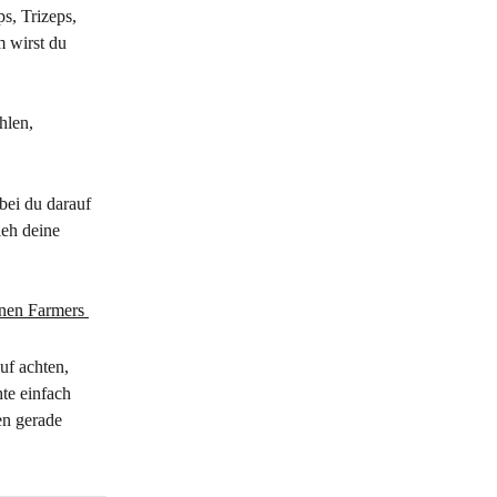
s, Trizeps, 
 wirst du 
hlen, 
bei du darauf 
ieh deine 
uf achten, 
te einfach 
en gerade 