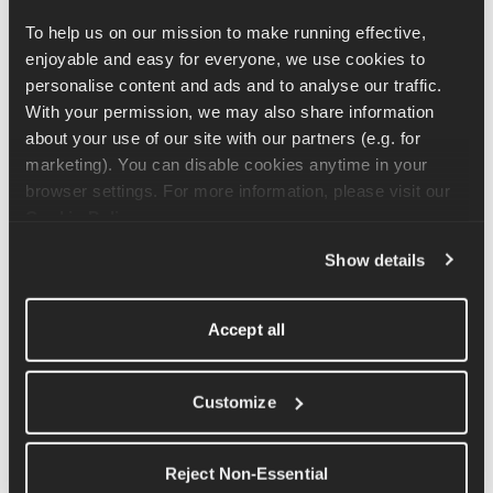
halten, weil man sie nur auf einer Seite macht.
To help us on our mission to make running effective, 
enjoyable and easy for everyone, we use cookies to 
Mach dich bereit, indem du eine einzelne Kettlebell in die Front 
personalise content and ads and to analyse our traffic. 
Rack Position bringst und sie ganz nah an deiner Brust hältst. 
With your permission, we may also share information 
Deine Füße sollten in einer normalen Kniebeugeposition stehen 
about your use of our site with our partners (e.g. for 
– die Füße etwas weiter als hüftbreit auseinander und die Zehen 
marketing). You can disable cookies anytime in your 
nach außen zeigen. Von hier aus gehst du in die Hocke und 
browser settings. For more information, please visit our 
machst eine normale Kniebeuge. Pass dabei auf, dass du nicht 
Cookie Policy
.
zur Seite wegkippst, was wegen dem ungleichmäßigen Gewicht 
Show details
leicht passieren kann. Du kannst deinen anderen Arm zur 
Balance ausstrecken oder ihn auf deiner Hüfte ablegen, je 
nachdem, was sich für dich am besten anfühlt.
Accept all
Verwandte Artikel
Customize
Anleitung für die einarmige Reißübung
Reject Non-Essential