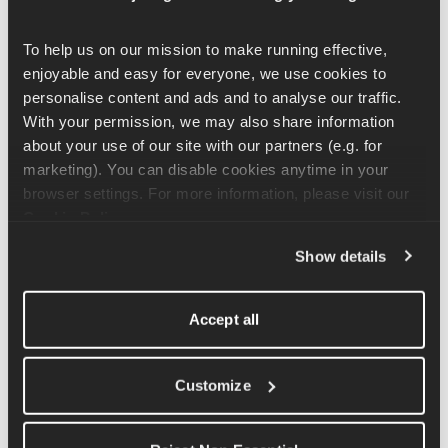
Ausfallschrittbewegung trainiert, während dein Rumpf und 
deine Schultern für Stabilität sorgen.
To help us on our mission to make running effective, 
enjoyable and easy for everyone, we use cookies to 
Mach's so, dass du die Stange mit den Händen, die nur ein 
personalise content and ads and to analyse our traffic. 
bisschen weiter als schulterbreit auseinander sind, an den 
With your permission, we may also share information 
Körper ziehst. Von hier aus drückst du die Stange nach oben, 
about your use of our site with our partners (e.g. for 
sodass deine Arme gerade über deinem Kopf ausgestreckt sind. 
marketing). You can disable cookies anytime in your 
Du kannst dann entweder nach vorne oder nach hinten gehen, 
browser settings. For more information, please visit our 
um Ausfallschritte nach vorne oder nach hinten zu machen – 
Cookie Policy
.
achte einfach darauf, dass du das mit jedem Bein gleich machst!
Show details
Achte während der ganzen Übung darauf, dass deine Schultern 
zurückbleiben, damit die Stange über deinem Kopf bleibt und 
Accept all
nicht nach vorne rutscht. Dein vorderes Knie sollte nicht über 
deine Zehen hinausragen und du solltest geradeaus schauen.
Customize
Verwandte Artikel