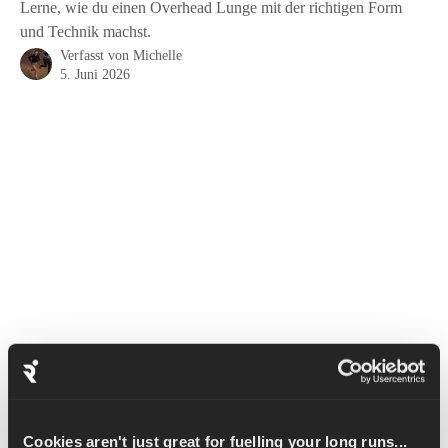
Lerne, wie du einen Overhead Lunge mit der richtigen Form
und Technik machst.
Verfasst von
Michelle
5. Juni 2026
Der Overhead Lunge ist eine super Übung für den Unterkörper 
und die Stabilität. Deine Quadrizeps, Gesäßmuskeln und 
Oberschenkelmuskeln werden durch die 
Cookies aren't just great for fuelling your long runs...