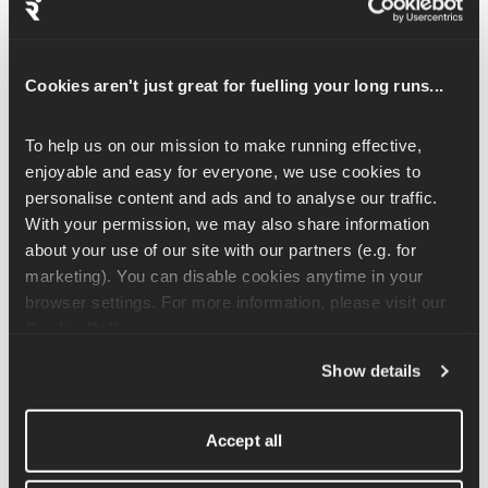
vom Körper weg zu bewegen, den Körper im Hüftgelenk zu 
drehen und die Hüfte zu stabilisieren, wenn wir auf einem Bein 
stehen. Zu diesen Muskeln gehören die Gesäßmuskeln und der 
Cookies aren't just great for fuelling your long runs...
Tensor Fasciae Lateralis (TFL). Sie sind besonders wichtig für 
Läufer, weil schwache Hüftabduktoren oft dazu führen, dass die 
To help us on our mission to make running effective, 
Knie beim Laufen nach innen knicken, was das Risiko für das 
enjoyable and easy for everyone, we use cookies to 
IT-Band-Syndrom erhöhen kann – eine häufige Laufverletzung.
personalise content and ads and to analyse our traffic. 
With your permission, we may also share information 
Um dich vorzubereiten, befestige ein Gummiband an einem 
about your use of our site with our partners (e.g. for 
stabilen Gegenstand und wickle das andere Ende um deinen 
marketing). You can disable cookies anytime in your 
linken Knöchel. Dein rechter Fuß sollte vor dem gefesselten 
browser settings. For more information, please visit our 
Fuß sein und fest auf dem Boden stehen. Du kannst dich an 
Cookie Policy
.
einem stabilen Gegenstand festhalten, wenn dir das hilft. Heb 
dein linkes Bein weit vom Körper weg und halt am weitesten 
Show details
Punkt kurz inne, bevor du das Bein kontrolliert wieder 
zurückbringst.
Accept all
Während der ganzen Übung solltest du deine Schultern 
zurückziehen und deine Körpermitte anspannen, damit der Rest 