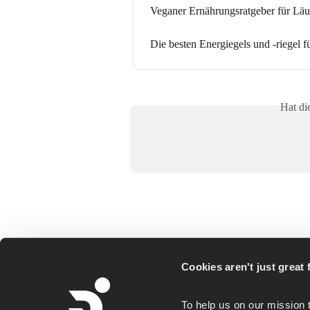
Veganer Ernährungsratgeber für Läu
Die besten Energiegels und -riegel f
Hat di
Cookies aren't just great f
Runna is a personalized running coaching ap
To help us on our mission 
for everyday runners, whether you goal is a