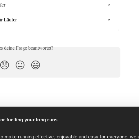
fer
ür Läufer
es deine Frage beantwortet?
😞
😐
😃
or fuelling your long runs...
p
to make running effective, enjoyable and easy for everyone, we u