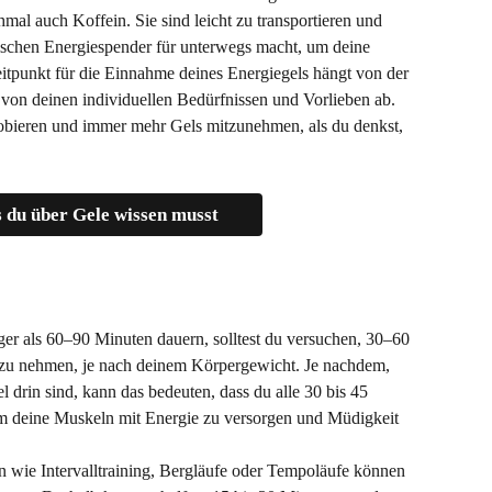
al auch Koffein. Sie sind leicht zu transportieren und 
tischen Energiespender für unterwegs macht, um deine 
eitpunkt für die Einnahme deines Energiegels hängt von der 
 von deinen individuellen Bedürfnissen und Vorlieben ab. 
obieren und immer mehr Gels mitzunehmen, als du denkst, 
s du über Gele wissen musst
ger als 60–90 Minuten dauern, solltest du versuchen, 30–60 
 zu nehmen, je nach deinem Körpergewicht. Je nachdem, 
 drin sind, kann das bedeuten, dass du alle 30 bis 45 
um deine Muskeln mit Energie zu versorgen und Müdigkeit 
en wie Intervalltraining, Bergläufe oder Tempoläufe können 