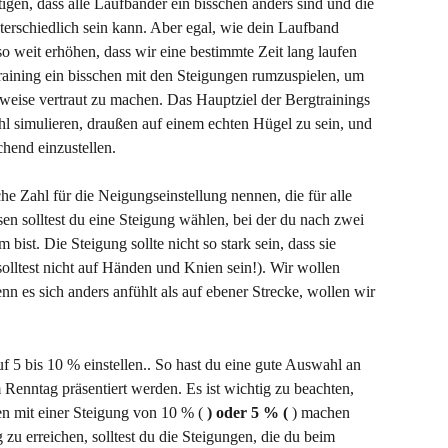
tigen, dass alle Laufbänder ein bisschen anders sind und die 
erschiedlich sein kann. Aber egal, wie dein Laufband 
so weit erhöhen, dass wir eine bestimmte Zeit lang laufen 
Training ein bisschen mit den Steigungen rumzuspielen, um 
weise vertraut zu machen. Das Hauptziel der Bergtrainings 
hl simulieren, draußen auf einem echten Hügel zu sein, und 
chend einzustellen.
he Zahl für die Neigungseinstellung nennen, die für alle 
essen solltest du eine Steigung wählen, bei der du nach zwei 
ist. Die Steigung sollte nicht so stark sein, dass sie 
 solltest nicht auf Händen und Knien sein!). Wir wollen 
 es sich anders anfühlt als auf ebener Strecke, wollen wir 
uf 5 bis 10 % einstellen.. So hast du eine gute Auswahl an 
Renntag präsentiert werden. Es ist wichtig zu beachten, 
ten mit einer Steigung von 10 % ( 
) oder 5 % (
 ) machen 
zu erreichen, solltest du die Steigungen, die du beim 