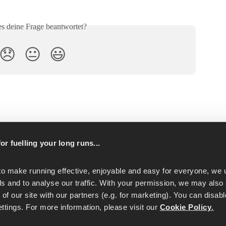
es deine Frage beantwortet?
😞
😐
😃
or fuelling your long runs...
p
to make running effective, enjoyable and easy for everyone, we u
s and to analyse our traffic. With your permission, we may also 
of our site with our partners (e.g. for marketing). You can disabl
tings. For more information, please visit our 
Cookie Policy
.