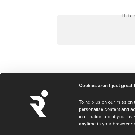
Hat di
Cookies aren't just great f
Runna is a personalized running coaching ap
To help us on our mission 
for everyday runners, whether you goal is a
personalise content and ad
first 5K or a faster marathon.
information about your use 
anytime in your browser set