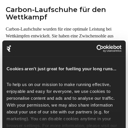
Carbon-Laufschuhe für den 
Wettkampf
Carbon-Laufschuhe wurden für eine optimale Leistung bei 
Wettkämpfen entwickelt. Sie haben eine Zwischensohle aus 
leichter Kohlefaser, die bei jedem Schritt für eine hervorragende 
Energierückgabe und Vortrieb sorgt. Diese Schuhe werden 
häufig bei Wettkämpfen auf hohem Niveau getragen, wenn 
Läufer:innen ihre persönliche Bestzeit um Sekunden oder 
Cookies aren't just great for fuelling your long runs...
Minuten verbessern wollen, sowie bei Bahnrennen bis hin zu 
Marathons. Carbon-Laufschuhe sind mittlerweile zwar sehr 
beliebt, weil sie die Laufeffizienz erhöhen und es Athlet:innen 
To help us on our mission to make running effective, 
ermöglichen, ein höheres Tempo zu halten, sind aber aufgrund 
enjoyable and easy for everyone, we use cookies to 
ihrer geringen Haltbarkeit und ihres höheren Preises für das 
personalise content and ads and to analyse our traffic. 
regelmäßige Training weniger geeignet. Wenn du auf der Suche 
With your permission, we may also share information 
nach einem geeigneten Paar für dich bist, schau dir unseren 
about your use of our site with our partners (e.g. for 
Artikel 
Die 5 besten Carbon-Laufschuhe
 an.
marketing). You can disable cookies anytime in your 
Trailrunning-Schuhe
browser settings. For more information, please visit our 