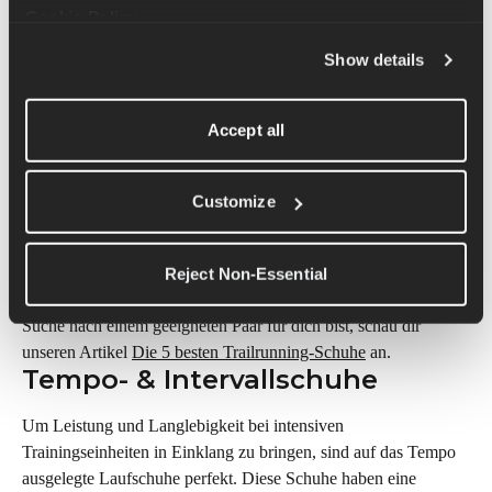
Cookie Policy
.
Trailrunning-Schuhe sind speziell für das Laufen im Gelände 
Show details
konzipiert. Durch ihre besonderen Eigenschaften sind diese 
Schuhe für den Einsatz unter rauen Bedingungen prädestiniert. 
Sie haben oft eine robuste Laufsohle mit hohem Grip, die für 
Accept all
unebenes Gelände ideal ist und Ausrutschen und Stürzen 
vorbeugt. Um den Fuß zu schützen, haben Trailrunning-Schuhe 
oft eine feste, stützende Zwischensohle. Sie sind die erste Wahl 
Customize
für Wander:innen und Trailrunner:innen, bei denen Stabilität 
und Schutz an erster Stelle stehen. Trailrunning-Schuhe sind 
unerlässlich für alle, die bei ihren Abenteuern im Gelände Wert 
Reject Non-Essential
auf Komfort, Langlebigkeit und Schutz legen. Wenn du auf der 
Suche nach einem geeigneten Paar für dich bist, schau dir 
unseren Artikel 
Die 5 besten Trailrunning-Schuhe
 an.
Tempo- & Intervallschuhe
Um Leistung und Langlebigkeit bei intensiven 
Trainingseinheiten in Einklang zu bringen, sind auf das Tempo 
ausgelegte Laufschuhe perfekt. Diese Schuhe haben eine 