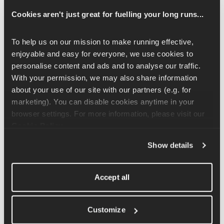
Auf lange Sicht ist Sport gut für dein Immunsystem, aber wenn 
Cookies aren't just great for fuelling your long runs...
du richtig hart trainierst, kann das dein Immunsystem ziemlich 
schwächen. Das birgt das Risiko, sich eine Erkältung oder 
To help us on our mission to make running effective, 
Grippe einzufangen, vor allem wenn du dich nicht auf deine 
enjoyable and easy for everyone, we use cookies to 
Genesung konzentrierst und weiter trainierst. Eine Studie hat 
personalise content and ads and to analyse our traffic. 
gezeigt, dass Marathon-Läufer bis zu sechs Mal häufiger eine 
With your permission, we may also share information 
Erkältung kriegen. 
Ein geschwächtes Immunsystem ist auch 
about your use of our site with our partners (e.g. for 
einer der Hauptgründe für das „Übertrainingssyndrom“. Es ist 
marketing). You can disable cookies anytime in your 
echt empfehlenswert, sich nach 26,2 Meilen ein bisschen 
browser settings. For more information, please visit our 
Auszeit zu gönnen, damit sich dein Körper auf Muskel- und 
Cookie Policy
.
Zellebene erholen kann und du mental wieder fit bist, um deine 
Show details
nächste Herausforderung anzugehen!
Optimale Erholung
Accept all
Ernährung und Schlaf sind echt wichtig! Wenn du während des 
Rennens genug Kohlenhydrate zu dir genommen hast, hast du 
Customize
deiner Erholung geholfen, aber auch das Auftanken und 