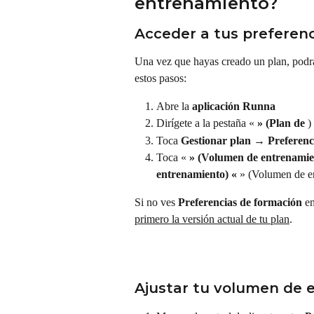
entrenamiento?
Acceder a tus preferen
Una vez que hayas creado un plan, podrá
estos pasos:
Abre la 
aplicación Runna
Dirígete a la pestaña « 
» (Plan de
 )
Toca 
Gestionar plan
 → 
Preferenc
Toca « 
» (Volumen de entrenamie
entrenamiento) «
 » (Volumen de en
Si no ves 
Preferencias de formación
 e
primero la versión actual de tu plan
.
Ajustar tu volumen de 