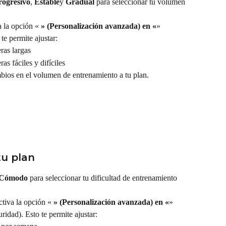
rogresivo
, 
Estable
y 
Gradual
 para seleccionar tu volumen 
 la opción « 
» (Personalización avanzada) en «
» 
te permite ajustar:
ras largas
as fáciles y difíciles
mbios en el volumen de entrenamiento a tu plan.
tu plan
Cómodo
 para seleccionar tu dificultad de entrenamiento 
ctiva la opción « 
» (Personalización avanzada) en «
» 
idad). Esto te permite ajustar: