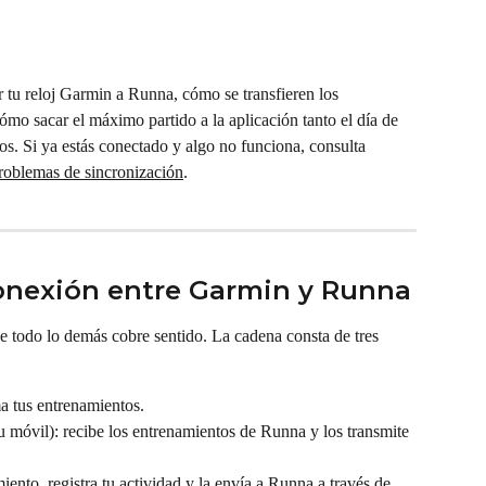
r tu reloj Garmin a Runna, cómo se transfieren los 
ómo sacar el máximo partido a la aplicación tanto el día de 
os. Si ya estás conectado y algo no funciona, consulta 
problemas de sincronización
.
onexión entre Garmin y Runna
e todo lo demás cobre sentido. La cadena consta de tres 
a tus entrenamientos.
tu móvil): recibe los entrenamientos de Runna y los transmite 
miento, registra tu actividad y la envía a Runna a través de 