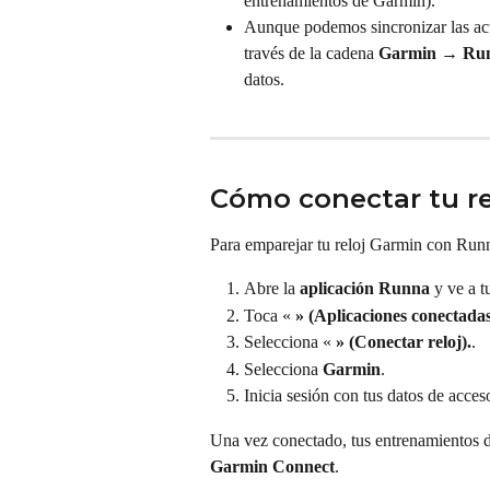
entrenamientos de Garmin).
Aunque podemos sincronizar las act
través de la cadena 
Garmin → Run
datos.
Cómo conectar tu r
Para emparejar tu reloj Garmin con Run
Abre la 
aplicación Runna
 y ve a t
Toca « 
» (Aplicaciones conectadas
Selecciona « 
» (Conectar reloj).
.
Selecciona 
Garmin
.
Inicia sesión con tus datos de acces
Una vez conectado, tus entrenamientos d
Garmin Connect
.