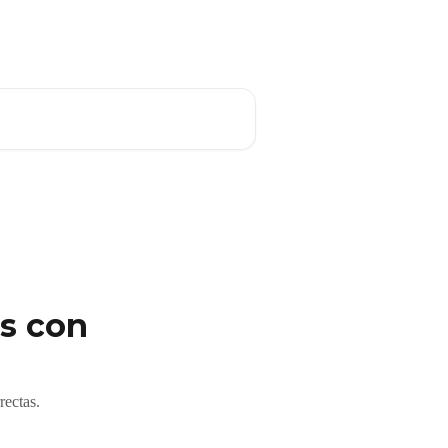
Español
as con
rectas.