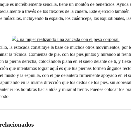
nque es increíblemente sencilla, tiene un montón de beneficios. Ayuda 
specialmente a través de los flexores de la cadera. Este ejercicio también 
e músculos, incluyendo la espalda, los cuádriceps, los isquiotibiales, las
llo, la estocada constituye la base de muchos otros movimientos, por l
nar la técnica. Comienza de pie, con los pies juntos y mirando al frent
on la pierna derecha, colocándola plana en el suelo delante de ti, y flexi
ición que intentamos lograr aquí es que tus piernas formen ángulos recto
 el muslo y la espinilla, con el pie delantero firmemente apoyado en el su
 apuntando en la misma dirección que los dedos de los pies, sin sobresal
ntener los hombros hacia atrás y mirar al frente. Puedes colocar los br
modo.
 relacionados