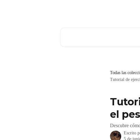
Ir al contenido principal
Buscar artículos...
Todas las colecc
Tutorial de ejerc
Tutor
el pe
Descubre cómo r
Escrito 
5 de jun