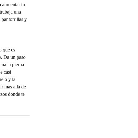
a aumentar tu 
trabaja una 
 pantorrillas y 
o que es 
e. Da un paso 
ona la pierna 
s casi 
elo y la 
ir más allá de 
azos donde te 