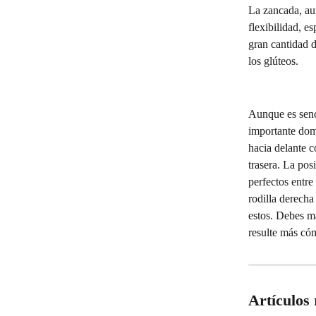
La zancada, au
flexibilidad, e
gran cantidad d
los glúteos.
Aunque es senci
importante domi
hacia delante c
trasera. La pos
perfectos entre
rodilla derecha
estos. Debes ma
resulte más có
Artículos