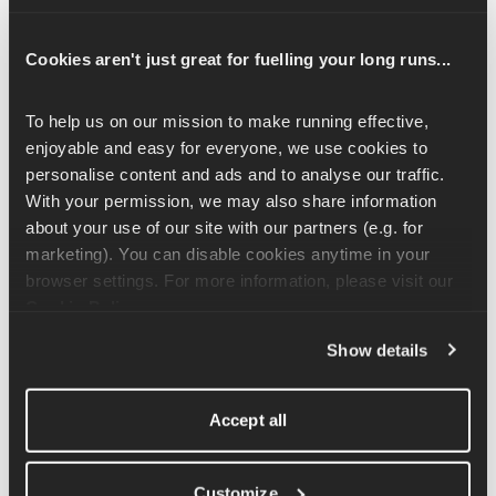
también trabaja el tronco y ayuda a prevenir desequilibrios de 
fuerza.
Cookies aren't just great for fuelling your long runs...
Para realizar el press con mancuernas con un solo brazo, 
To help us on our mission to make running effective, 
túmbate boca arriba en un banco acolchado con los pies 
enjoyable and easy for everyone, we use cookies to 
apoyados en el suelo, fuera del extremo del banco. Sujeta una 
personalise content and ads and to analyse our traffic. 
mancuerna con un brazo extendido hacia un lado del cuerpo, 
With your permission, we may also share information 
con el codo a la misma altura que el pecho. A continuación, 
about your use of our site with our partners (e.g. for 
debes comenzar el movimiento levantando el brazo hacia el 
marketing). You can disable cookies anytime in your 
techo.
browser settings. For more information, please visit our 
Cookie Policy
.
Como trabajarás solo un lado del cuerpo, notarás que estás 
desequilibrado. Para contrarrestar esto, debes activar el tronco 
Show details
para evitar que el cuerpo se incline hacia un lado. Además, 
mover ambos brazos con el mismo movimiento (un brazo sin 
peso) puede ayudar.
Accept all
Customize