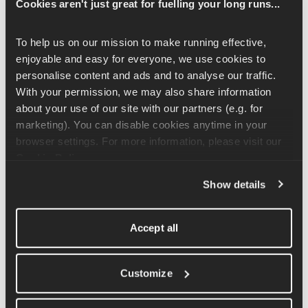
Cookies aren't just great for fuelling your long runs...
Prepárate para el ejercicio agarrándote a la barra con fuerza y 
To help us on our mission to make running effective, 
con las palmas hacia delante. Para empezar, lo mejor es que 
enjoyable and easy for everyone, we use cookies to 
puedas casi tocar el suelo con los dedos de los pies; si no 
personalise content and ads and to analyse our traffic. 
puedes, te sugiero que añadas un paso para que puedas hacerlo. 
With your permission, we may also share information 
Desde aquí, mientras intentas minimizar el balanceo del cuerpo, 
about your use of our site with our partners (e.g. for 
debes levantar las rodillas y llevarlas hacia el pecho. A 
marketing). You can disable cookies anytime in your 
continuación, puedes bajarlos lentamente y golpear el suelo para 
browser settings. For more information, please visit our 
evitar que se balanceen.
Cookie Policy
.
A medida que avanzas con este movimiento, puedes eliminar el 
Show details
toque en el suelo entre las elevaciones de rodilla, siempre y 
cuando no empieces a balancearte. Además, puedes intentar 
levantar más las rodillas y acercarlas aún más al pecho.
Accept all
Customize
Artículos relacionados