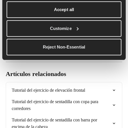
Si te cuesta mantener la posición del codo y la muñeca, tal vez 
Accept all
porque es la primera vez que haces sentadillas frontales o 
porque tienes algo menos de movilidad en las muñecas, puedes 
colocar la barra en la posición de rack frontal y mantenerla allí 
Customize
cruzando los brazos y colocando las manos sobre los hombros, 
sujetando la barra casi contra la garganta. En esta alternativa, 
seguimos queriendo levantar los codos y realizar el mismo 
Reject Non-Essential
movimiento de sentadilla.
Artículos relacionados
Tutorial del ejercicio de elevación frontal
Tutorial del ejercicio de sentadilla con copa para 
corredores
Tutorial del ejercicio de sentadilla con barra por 
encima de la cabeza