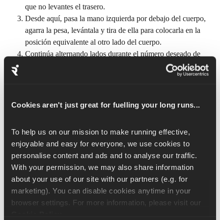
que no levantes el trasero.
Desde aquí, pasa la mano izquierda por debajo del cuerpo, 
agarra la pesa, levántala y tira de ella para colocarla en la 
posición equivalente al otro lado del cuerpo.
Continúa alternando lados durante el número deseado de 
repeticiones.
A lo largo de este ejercicio, debes intentar minimizar cualquier 
balanceo de las caderas al estirarte o tirar. Si notas que te 
Cookies aren't just great for fuelling your long runs...
balanceas mucho, puedes intentar acercar más el peso o utilizar 
uno más ligero.
To help us on our mission to make running effective, 
¿Por qué hacer planchas con 
enjoyable and easy for everyone, we use cookies to 
tirones?
personalise content and ads and to analyse our traffic. 
With your permission, we may also share information 
Si estás aburrido de las planchas normales y necesitas algo 
about your use of our site with our partners (e.g. for 
diferente (¡y un reto más difícil!), la plancha con tracción es el 
marketing). You can disable cookies anytime in your 
ejercicio perfecto. Activa y fortalece el tronco, los hombros y 
browser settings. For more information, please visit our 
los flexores de la cadera, y mejora la propiocepción, es decir, la 
Cookie Policy
.