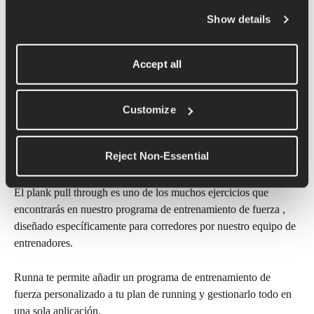
conciencia de la posición del cuerpo en el espacio.
Show details
Si aún no dominas la plancha normal, la plancha alta y el puente 
lateral, puedes empezar por ellos y pasar a la plancha con 
Accept all
tracción cuando sientas la necesidad de realizar otro ejercicio 
con más retos.
Customize
Consigue un programa de 
entrenamiento de fuerza 
Reject Non-Essential
personalizado para corredores.
El plank pull through es uno de los muchos ejercicios que 
encontrarás en nuestro programa de entrenamiento de fuerza , 
diseñado específicamente para corredores por nuestro equipo de 
entrenadores.
Runna te permite añadir un programa de entrenamiento de 
fuerza personalizado a tu plan de running y gestionarlo todo en 
una sola aplicación.