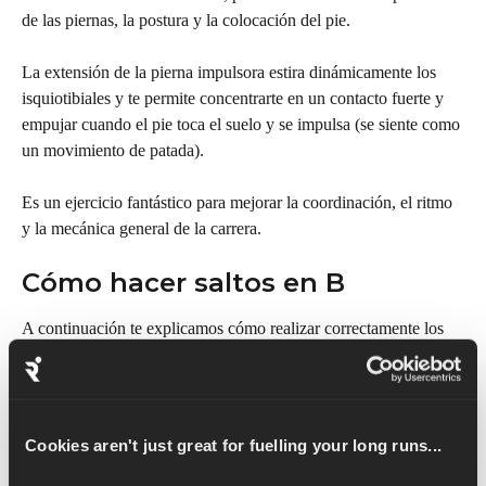
de las piernas, la postura y la colocación del pie.
La extensión de la pierna impulsora estira dinámicamente los 
isquiotibiales y te permite concentrarte en un contacto fuerte y 
empujar cuando el pie toca el suelo y se impulsa (se siente como 
un movimiento de patada).
Es un ejercicio fantástico para mejorar la coordinación, el ritmo 
y la mecánica general de la carrera.
Cómo hacer saltos en B
A continuación te explicamos cómo realizar correctamente los 
saltos en B:
Comienza en posición de pie, con los pies separados a la 
distancia de las caderas, mira al frente y mantén la parte 
Cookies aren't just great for fuelling your long runs...
superior del cuerpo erguida.
Levanta la pierna izquierda hasta la altura de la cadera 