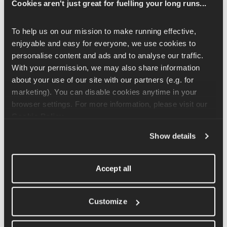
Cookies aren't just great for fuelling your long runs...
isquiotibiales, las pantorrillas, los glúteos y los flexores de la 
cadera, lo que lo convierte en un excelente ejercicio para la 
To help us on our mission to make running effective, 
parte inferior del cuerpo. También mejorará la resistencia 
enjoyable and easy for everyone, we use cookies to 
muscular, el equilibrio y la coordinación.
personalise content and ads and to analyse our traffic. 
With your permission, we may also share information 
Similar a levantar las rodillas, pero esta vez, cuando levantes 
about your use of our site with our partners (e.g. for 
una rodilla, asegúrate de que la parte inferior de la pierna y el 
marketing). You can disable cookies anytime in your 
talón se muevan hacia atrás, hacia los glúteos. Golpeando el 
browser settings. For more information, please visit our 
talón hacia atrás con cada paso. Mantén el tronco activo, los 
Cookie Policy
.
hombros hacia atrás y la parte superior del cuerpo erguida 
mientras avanzas. Al igual que cuando corres, tus brazos deben 
Show details
seguir los movimientos de tus piernas. Recuerda mantener los 
codos metidos hacia dentro.
Accept all
Lo importante no es la rapidez con la que avanzas. El énfasis 
está en una cadencia alta. Da pasos cortos para asegurarte de 
Customize
que tu pie aterriza directamente debajo de ti con cada paso.