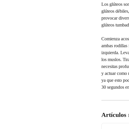
Los glúteos so
glúteos débiles
provocar divers
glúteos tumbad
Comienza acost
ambas rodillas 
izquierda. Leva
los muslos. Tir
necesitas profu
y actuar como r
ya que esto pod
30 segundos en
Artículos