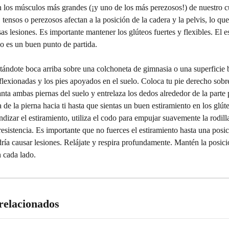
n los músculos más grandes (¡y uno de los más perezosos!) de nuestro c
, tensos o perezosos afectan a la posición de la cadera y la pelvis, lo qu
as lesiones. Es importante mantener los glúteos fuertes y flexibles. El e
o es un buen punto de partida.
ándote boca arriba sobre una colchoneta de gimnasia o una superficie 
flexionadas y los pies apoyados en el suelo. Coloca tu pie derecho sobre 
nta ambas piernas del suelo y entrelaza los dedos alrededor de la parte 
a de la pierna hacia ti hasta que sientas un buen estiramiento en los glúte
ndizar el estiramiento, utiliza el codo para empujar suavemente la rodill
esistencia. Es importante que no fuerces el estiramiento hasta una posi
ría causar lesiones. Relájate y respira profundamente. Mantén la posic
 cada lado.
 relacionados