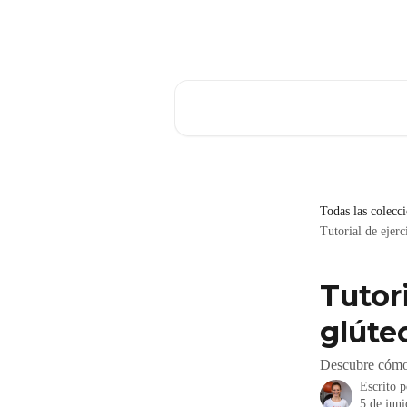
Ir al contenido principal
Buscar artículos...
Todas las colecc
Tutorial de ejerc
Tutori
glúte
Descubre cómo r
Escrito 
5 de jun