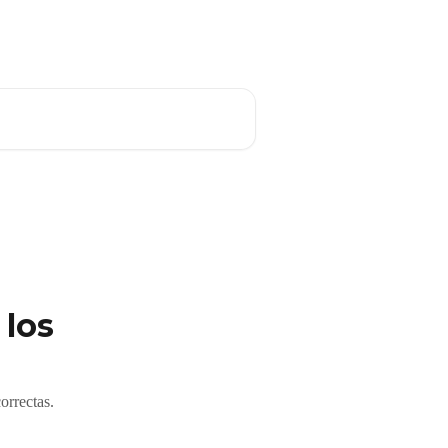
Español
 los
orrectas.