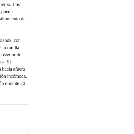
uerpo. Los 
e puede 
stiramiento de 
blanda, con 
tu rodilla 
posterior de 
os. Si 
a hacia afuera 
ción incómoda, 
ión durante 20-