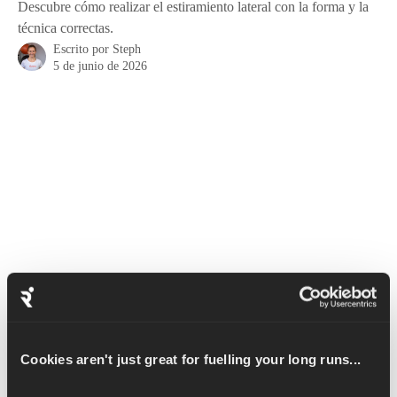
Descubre cómo realizar el estiramiento lateral con la forma y la
técnica correctas.
Escrito por
Steph
5 de junio de 2026
El estiramiento lateral es un movimiento sencillo pero eficaz que 
Cookies aren't just great for fuelling your long runs...
ayuda a aliviar la tensión muscular en la espalda, las caderas y 
el tronco. Se realiza de pie, por lo que también ayuda a mejorar 