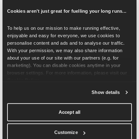
perderte una 
carrera
 clave
, no dudes en cambiar tu 
actividad por una semana de descarga.
Cookies aren't just great for fuelling your long runs...
Para ello, simplemente salta hacia delante para ver cómo 
To help us on our mission to make running effective, 
son tus semanas de descarga y termina tus carreras antes de 
enjoyable and easy for everyone, we use cookies to 
irte. De este modo, seguirás recibiendo las 
carreras clave 
personalise content and ads and to analyse our traffic. 
de
 y podrás relajarte cuando estés fuera.
With your permission, we may also share information 
about your use of our site with our partners (e.g. for 
Si 
estás al principio de tu plan
 ¡es menos preocupante! 
marketing). You can disable cookies anytime in your 
Esto se debe a que no se espera que hagas tus carreras más 
browser settings. For more information, please visit our 
largas y físicamente más exigentes hasta más adelante en tu 
Cookie Policy
.
plan (estas son superimportantes para prepararte para 
alcanzar tus 
objetivos a más largo plazo
💪).
Show details
Te aconsejamos que dejes tu plan como está y lo retomes donde 
lo dejaste cuando vuelvas. Al igual que cuando estás enfermo, 
Accept all
reincorpórate poco a poco y haz lo que te haga sentir cómodo. 
Cuando estés preparado para avanzar, solo tienes que saltar a la 
Customize
semana en la que deberías haber estado originalmente.