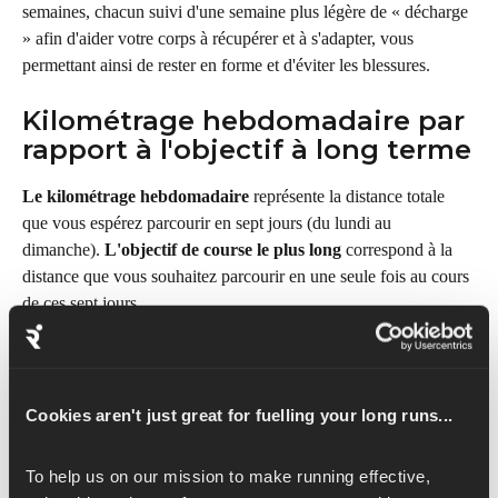
semaines, chacun suivi d'une semaine plus légère de « décharge 
» afin d'aider votre corps à récupérer et à s'adapter, vous 
permettant ainsi de rester en forme et d'éviter les blessures.
Kilométrage hebdomadaire par 
rapport à l'objectif à long terme
Le kilométrage hebdomadaire
 représente la distance totale 
que vous espérez parcourir en sept jours (du lundi au 
dimanche). 
L'objectif de course le plus long
 correspond à la 
distance que vous souhaitez parcourir en une seule fois au cours 
de ces sept jours.
Déterminer votre kilométrage 
cible
Cookies aren't just great for fuelling your long runs...
Runna propose des objectifs par défaut intelligents en fonction 
de votre kilométrage actuel, de votre niveau de compétence et 
To help us on our mission to make running effective, 
de la durée de votre programme. Si vous n'êtes pas certain des 