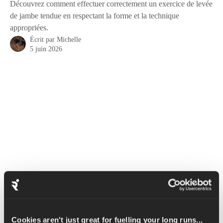
Découvrez comment effectuer correctement un exercice de levée
de jambe tendue en respectant la forme et la technique
appropriées.
Écrit par
Michelle
5 juin 2026
Le mouvement de levée de jambe tendue cible les muscles 
abdominaux et améliore la souplesse des ischio-jambiers.
Cookies aren't just great for fuelling your long runs...