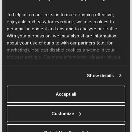
Les levées de jambes tendues s'effectuent en position allongée 
To help us on our mission to make running effective, 
sur le dos, la tête appuyée contre le sol. Veuillez placer vos 
enjoyable and easy for everyone, we use cookies to 
mains sous vos fessiers afin de soutenir la courbure naturelle de 
personalise content and ads and to analyse our traffic. 
la colonne vertébrale. Tout en contractant vos abdominaux, 
With your permission, we may also share information 
soulevez vos jambes du sol en les gardant aussi droites que 
about your use of our site with our partners (e.g. for 
possible. Continuez à les soulever jusqu'à ce que vous sentiez 
marketing). You can disable cookies anytime in your 
vos fessiers commencer à décoller du sol, ce qui vous 
browser settings. For more information, please visit our 
empêchera de courber le bas du dos.
Cookie Policy
.
Si vous souhaitez faciliter le mouvement, vous pouvez fléchir 
Show details
les genoux et effectuer le même mouvement en position 
accroupie. Cela pourrait constituer une alternative intéressante si 
Accept all
vous souffrez de douleurs dans le bas du dos.
Customize
Articles connexes