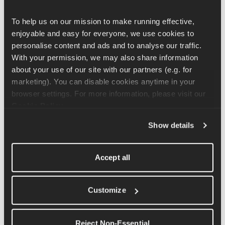
Cet exercice s'effectue en position couchée sur le côté, l'avant-
To help us on our mission to make running effective, 
bras posé au sol, le coude directement sous l'épaule et les 
enjoyable and easy for everyone, we use cookies to 
jambes tendues en ligne droite. Vous soulèverez ensuite vos 
personalise content and ads and to analyse our traffic. 
hanches du sol tout en regardant droit devant vous. Vous 
With your permission, we may also share information 
pouvez étendre votre bras au-dessus de votre tête, dans 
about your use of our site with our partners (e.g. for 
l'alignement de votre épaule, placer le bout de vos doigts sur 
marketing). You can disable cookies anytime in your 
vos tempes ou poser votre main sur votre hanche, selon ce qui 
browser settings. For more information, please visit our 
vous semble le plus confortable.
Cookie Policy
.
Show details
Si vous trouvez ce mouvement difficile, vous pouvez le faciliter 
en pliant la jambe inférieure à angle droit, ce qui vous offrira un 
Accept all
meilleur soutien et soulagera une partie de la pression exercée 
sur votre tronc.
Customize
Articles connexes
Reject Non-Essential