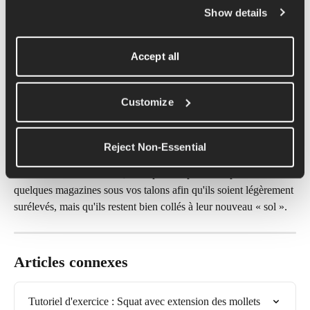
avant de percevoir une courbure dans votre colonne vertébrale. 
Show details
Vous constaterez qu'à mesure que vous vous entraînerez et que 
vous vous habituerez à ce mouvement, vous développerez 
probablement une plus grande amplitude de mouvement, ce qui 
Accept all
vous permettra de vous accroupir plus profondément.
Customize
Tout au long du squat, nous visons à garder les pieds à plat sur 
le sol, en transférant environ 80 % de votre poids sur vos talons. 
Reject Non-Essential
Si vous avez des difficultés à garder les pieds à plat sur le sol ou 
si vos talons se soulèvent, vous pouvez placer un poids ou 
quelques magazines sous vos talons afin qu'ils soient légèrement 
surélevés, mais qu'ils restent bien collés à leur nouveau « sol ».
Articles connexes
Tutoriel d'exercice : Squat avec extension des mollets