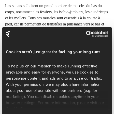
Les squats sollicitent un grand nombre de muscles du bas du 
corps, notamment les fessiers, les ischio-jambiers, les quadriceps 
et les mollets. Tous ces muscles sont essentiels à la course à 
pied, car ils permettent de transférer la puissance vers le bas et 
dans votre foulée.
La première chose à prendre en considération lorsque vous 
effectuez un squat est la position de vos pieds. Pour déterminer 
Cookies aren't just great for fuelling your long runs...
où vos pieds se poseront naturellement, ce qui correspond 
souvent à la meilleure position, vous pouvez simplement sauter 
To help us on our mission to make running effective, 
en l'air et atterrir en prenant une position stable. L'endroit où vos 
enjoyable and easy for everyone, we use cookies to 
pieds se posent est probablement une bonne position pour 
personalise content and ads and to analyse our traffic. 
s'accroupir. Nous souhaitons que nos pieds soient légèrement 
With your permission, we may also share information 
plus écartés que la largeur des hanches, avec les orteils 
about your use of our site with our partners (e.g. for 
légèrement tournés vers l'extérieur.
marketing). You can disable cookies anytime in your 
browser settings. For more information, please visit our 
À partir de cette position, fléchissez les genoux en abaissant vos 
Cookie Policy
.
fesses vers le sol. Effectuez un squat aussi profond que possible 