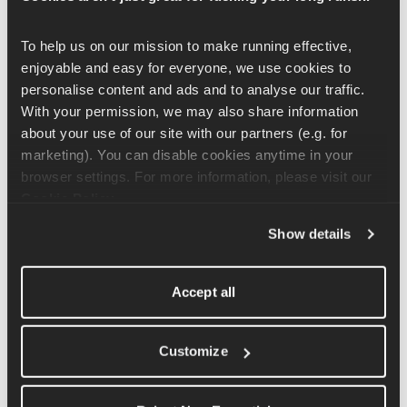
poitrine et le tronc, tout en améliorant la mobilité des ischio-
jambiers.
To help us on our mission to make running effective, 
enjoyable and easy for everyone, we use cookies to 
personalise content and ads and to analyse our traffic. 
Commencez par vous tenir debout, les pieds écartés de la 
With your permission, we may also share information 
largeur des hanches et les épaules en arrière. À partir de cette 
about your use of our site with our partners (e.g. for 
position, penchez-vous vers l'avant en touchant le sol avec vos 
marketing). You can disable cookies anytime in your 
mains, tout en gardant les jambes tendues aussi longtemps que 
browser settings. For more information, please visit our 
possible. Une fois que vous avez atteint le sol, avancez vos 
Cookie Policy
.
mains sur le sol jusqu'à ce que vous vous retrouviez en position 
Show details
de pompes. Ici, transférez votre poids sur vos épaules et formez 
une ligne droite entre le sommet de votre tête et vos pieds. 
Remontez en suivant les mêmes pas dans l'ordre inverse.
Accept all
Articles connexes
Customize
Tutoriel d'exercice de pompes avec déplacement