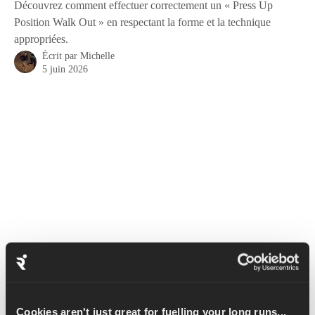
Découvrez comment effectuer correctement un « Press Up
Position Walk Out » en respectant la forme et la technique
appropriées.
Écrit par
Michelle
5 juin 2026
Le « Press Up Position Walk Out » est un excellent exercice au 
poids du corps qui sollicite les épaules, les triceps, les fessiers, la 
Cookies aren't just great for fuelling your long runs...