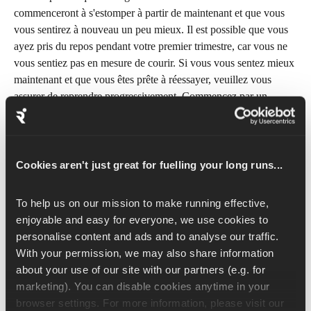
commenceront à s'estomper à partir de maintenant et que vous 
vous sentirez à nouveau un peu mieux. Il est possible que vous 
ayez pris du repos pendant votre premier trimestre, car vous ne 
vous sentiez pas en mesure de courir. Si vous vous sentez mieux 
maintenant et que vous êtes prête à réessayer, veuillez vous 
assurer de reprendre progressivement. Commencez par un 
jogging de 10 à 15 minutes et ajoutez une pause marche toutes 
les 2 à 3 minutes.
Le principal changement physique de ce trimestre qui aura une 
Cookies aren't just great for fuelling your long runs...
incidence sur la course à pied, outre l'augmentation possible de 
la taille des seins, est l'apparition d'une bosse lorsque le bébé 
To help us on our mission to make running effective, 
remonte du bassin vers l'abdomen. Cela peut parfois vous 
enjoyable and easy for everyone, we use cookies to 
donner l'impression de courir avec le dos trop cambré, comme si 
personalise content and ads and to analyse our traffic. 
vous étiez tiré vers l'avant par votre ventre qui ne cesse de 
With your permission, we may also share information 
s'arrondir. Effectuer des exercices autres que la course à pied en 
about your use of our site with our partners (e.g. for 
maintenant le bas du dos dans une position neutre peut 
marketing). You can disable cookies anytime in your 
contribuer à prévenir ce problème, car cela vous permet 
browser settings. For more information, please visit our 