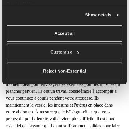
d'apprendre à contrôler le poids de votre ventre. Étirer le bas du 
Cookie Policy
.
dos après une course peut contribuer à prévenir l'apparition de 
Show details
sensations désagréables à cet endroit également.
Encore une fois, n'hésitez pas à ralentir le rythme de vos courses 
Accept all
et à les rendre agréables. Nous comprenons que cela puisse être 
difficile à accepter, mais votre corps est occupé à faire grandir 
un être humain, donc le temps et l'allure ne sont pas sa priorité. 
Customize
Votre santé et celle de votre bébé sont primordiales, il est donc 
essentiel de ne pas vous surmener.
Reject Non-Essential
Si vous n'avez pas encore commencé à les pratiquer, c'est le 
moment idéal pour envisager des exercices pour les muscles du 
plancher pelvien. Ils ont un travail considérable à accomplir si 
vous continuez à courir pendant votre grossesse. Ils 
maintiennent la vessie, les intestins et l'utérus en place dans 
votre abdomen. À mesure que le bébé grandit et que vous 
prenez du poids, leur travail devient plus difficile. Il est donc 
essentiel de s'assurer qu'ils sont suffisamment solides pour faire 