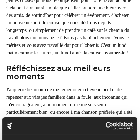
petites choses qui nous récompensent pour notre travail acharné. 
Cela peut être aussi simple que d'aller prendre une bière avec 
des amis, de sortir dîner pour célébrer un événement, d'acheter 
un nouveau short de course que nous désirons depuis 
longtemps, ou simplement de prendre un café sur le chemin du 
travail alors que nous ne le faisons pas habituellement. Vous le 
méritez et vous avez travaillé dur pour l'obtenir. C'est un lundi 
matin comme les autres, un lundi après la course, assumez-le !
Réfléchissez aux meilleurs 
moments
J'apprécie beaucoup de me remémorer cet événement et de 
repenser aux visages familiers dans la foule, aux inconnus qui 
m'encourageaient, à un moment où je me suis senti 
particulièrement bien, ou encore à ma chanson préférée qui a été 
diffusée au moment où j'en avais le plus besoin. Veuillez créer 
un montage des moments forts dans votre esprit et le visualiser 
de manière répétée. Ces événements sont une véritable 