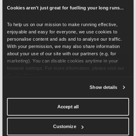
montagne russe émotionnelle (ce n'est jamais facile) et il est 
Cookies aren't just great for fuelling your long runs...
important de se souvenir des moments spéciaux. Permettez à ces 
merveilleux souvenirs de vous apporter le sourire et chérissez-
les. Ce n'est pas parce que c'est terminé que cela a disparu.
To help us on our mission to make running effective, 
enjoyable and easy for everyone, we use cookies to 
Écoutez
 la critique hilarante (et parfois ridicule) de Joel 
personalise content and ads and to analyse our traffic. 
Dommett sur son marathon dans cet épisode réconfortant du 
With your permission, we may also share information 
podcast Runna.
about your use of our site with our partners (e.g. for 
marketing). You can disable cookies anytime in your 
browser settings. For more information, please visit our 
Cookie Policy
.
Show details
Accept all
Customize