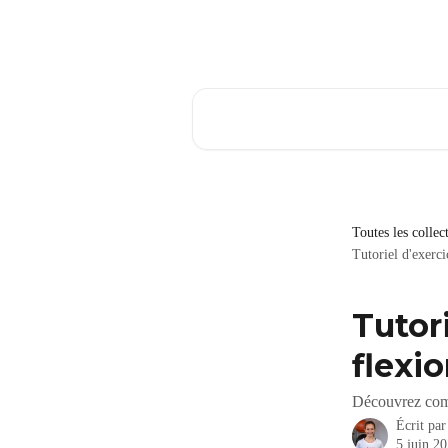
Passer au contenu principal
Rechercher un article...
Toutes les collec
Tutoriel d'exerci
Tutor
flexio
Découvrez comme
Écrit pa
5 juin 2