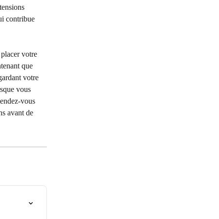
tensions 
ui contribue 
placer votre 
ntenant que 
gardant votre 
rsque vous 
étendez-vous 
ns avant de 