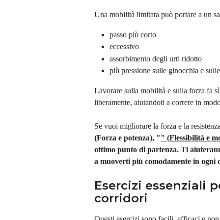
Una mobilità limitata può portare a un s
passo più corto
eccessivo
assorbimento degli urti ridotto
più pressione sulle ginocchia e sull
Lavorare sulla mobilità e sulla forza fa s
liberamente, aiutandoti a correre in modo 
Se vuoi migliorare la forza e la resistenz
(Forza e potenza), "
" (Flessibilità e m
ottimo punto di partenza. Ti aiuteranno 
a muoverti più comodamente in ogni c
Esercizi essenziali p
corridori
Questi esercizi sono facili, efficaci e no