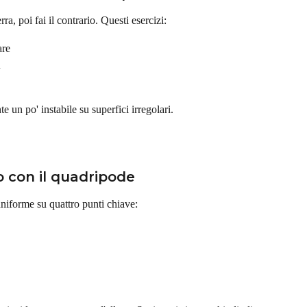
rra, poi fai il contrario. Questi esercizi:
are
ù
te un po' instabile su superfici irregolari.
rio con il quadripode
 uniforme su quattro punti chiave: