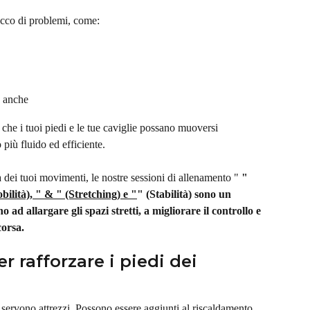
acco di problemi, come:
e anche
ì che i tuoi piedi e le tue caviglie possano muoversi 
più fluido ed efficiente.
a dei tuoi movimenti, le nostre sessioni di allenamento " 
" 
obilità), " & " (Stretching) e "
" (Stabilità) sono un 
ad allargare gli spazi stretti, a migliorare il controllo e 
orsa.
er rafforzare i piedi dei 
n servono attrezzi. Possono essere aggiunti al riscaldamento, 