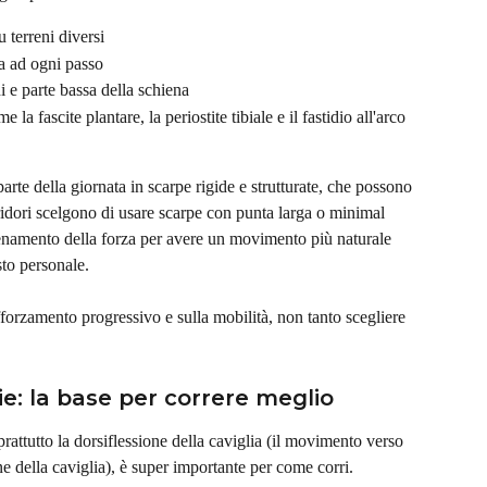
su terreni diversi
za ad ogni passo
hi e parte bassa della schiena
a fascite plantare, la periostite tibiale e il fastidio all'arco 
parte della giornata in scarpe rigide e strutturate, che possono 
ridori scelgono di usare scarpe con punta larga o minimal 
lenamento della forza per avere un movimento più naturale 
sto personale.
fforzamento progressivo e sulla mobilità, non tanto scegliere 
lie: la base per correre meglio
prattutto la dorsiflessione della caviglia (il movimento verso 
ione della caviglia), è super importante per come corri.