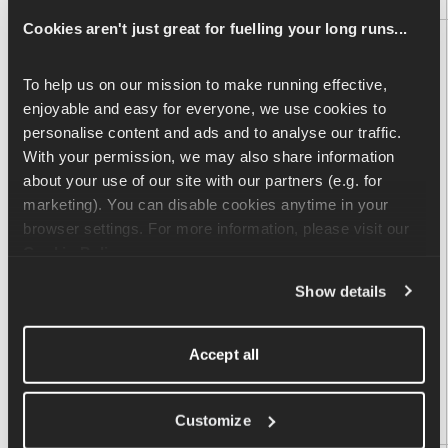
Cookies aren't just great for fuelling your long runs...
Le ripetizioni non sono valide
Non riusciamo a trovare 
nessuna ripetizione valida per 
To help us on our mission to make running effective, 
l'analisi del passo nel tuo 
enjoyable and easy for everyone, we use cookies to 
allenamento.
personalise content and ads and to analyse our traffic. 
With your permission, we may also share information 
about your use of our site with our partners (e.g. for 
marketing). You can disable cookies anytime in your 
browser settings. For more information, please visit our 
Cookie Policy
.
Show details
Accept all
Customize