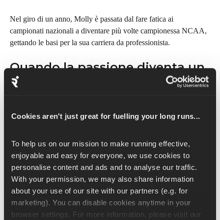
Nel giro di un anno, Molly è passata dal fare fatica ai 
campionati nazionali a diventare più volte campionessa NCAA, 
gettando le basi per la sua carriera da professionista.
Quando la passione diventa un 
lavoro
Diventare professionista ha portato nuove pressioni. "Quando la 
tua passione diventa il tuo lavoro, cambia tutto", dice Molly. 
Cookies aren't just great for fuelling your long runs...
Non è sempre divertente: devi capire quando devi impegnarti al 
massimo e quando invece devi proteggere il tuo amore per lo 
To help us on our mission to make running effective, 
sport.
enjoyable and easy for everyone, we use cookies to 
personalise content and ads and to analyse our traffic. 
I suoi primi anni di carriera sono stati un po' difficili a causa di 
With your permission, we may also share information 
infortuni e del recupero da un disturbo alimentare. Ma con 
about your use of our site with our partners (e.g. for 
pazienza e tenacia, ha ritrovato la forza e la fiducia in se stessa.
marketing). You can disable cookies anytime in your 
browser settings. For more information, please visit our 
"La gente rende il successo troppo complicato", dice. Non è 