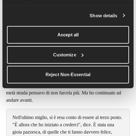
Cookie Policy
.
una questione di talento, ma di esserci quando le cose vanno 
male.
Show details
Accept all
Tokyo: la gara di una vita
Customize
Pochi pensavano che Molly avrebbe vinto una medaglia a 
Tokyo. Aveva corso solo una maratona prima di quella: la U.S. 
Prova, a cui ha partecipato "per capriccio".
Reject Non-Essential
«La gara è stata tosta», ricorda. Faceva un caldo pazzesco e a 
metà strada pensavo di non farcela più. Ma ho continuato ad 
andare avanti.
Nell'ultimo miglio, si è resa conto di essere al terzo posto. 
"È allora che ho iniziato a crederci", dice. È stata una 
gioia pazzesca, di quelle che ti fanno davvero felice, 