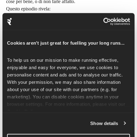
cose per bene, o di non farle affatto.
Questo episodio rivela:
Perché 
la costanza
, non l'intensità, è stata la base di tutta la 
sua preparazione
Come 
l'allenamento strutturato
 ha sostituito il suo 
Cookies aren't just great for fuelling your long runs...
vecchio approccio della "corsa veloce e sperare per il 
meglio"
Perché continuava a chiedere al suo allenatore se stava 
To help us on our mission to make running effective, 
facendo abbastanza
 – e cosa questo ci dice su come si 
enjoyable and easy for everyone, we use cookies to 
allena la maggior parte dei runner
personalise content and ads and to analyse our traffic. 
La differenza tra l'allenamento per le prestazioni e 
With your permission, we may also share information 
l'allenamento per durare
about your use of our site with our partners (e.g. for 
marketing). You can disable cookies anytime in your 
 Ascolta
 l'episodio per scoprire come ha messo tutto insieme.
browser settings. For more information, please visit our 
Cookie Policy
.
Show details
Perché invecchiare non 