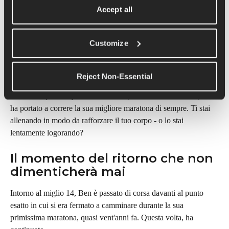
significa rallentare
Accept all
Uno dei temi più forti di questa conversazione è la longevità – 
non solo finire una gara, ma pensare a come saranno i tuoi 70 e 
Customize
80 anni e a cosa vorrai essere ancora in grado di fare.
Ben parla del cambiamento che avviene quando dici stop 
Reject Non-Essential
all'allenamento per l'ego e fai avvia all'allenamento per il lungo 
termine. E perché quel cambiamento, controintuitivamente, lo 
ha portato a correre la sua migliore maratona di sempre. Ti stai 
allenando in modo da rafforzare il tuo corpo - o lo stai 
lentamente logorando?
Il momento del ritorno che non 
dimenticherà mai
Intorno al miglio 14, Ben è passato di corsa davanti al punto 
esatto in cui si era fermato a camminare durante la sua 
primissima maratona, quasi vent'anni fa. Questa volta, ha 