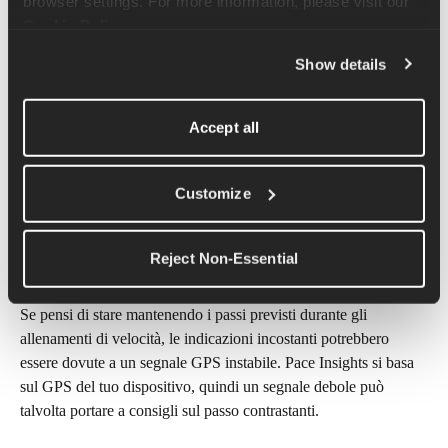
browser settings. For more information, please visit our 
Per aggiornare manualmente i tuoi passi nell'app Runna:
Cookie Policy
.
Vai alla scheda " 
" del piano
Show details
Tocca 
Gestisci piano
Scorri verso il basso fino a 
Tempo stimato di gara
Accept all
Ti consigliamo di modificare il tempo stimato per la gara su 
di 
20-30 secondi alla volta
 per evitare di apportare modifiche 
troppo drastiche ai tuoi passi target in poco tempo.
Customize
Perché i consigli sul passo 
Reject Non-Essential
sono incoerenti?
Se pensi di stare mantenendo i passi previsti durante gli 
allenamenti di velocità, le indicazioni incostanti potrebbero 
essere dovute a un segnale GPS instabile. Pace Insights si basa 
sul GPS del tuo dispositivo, quindi un segnale debole può 
talvolta portare a consigli sul passo contrastanti.