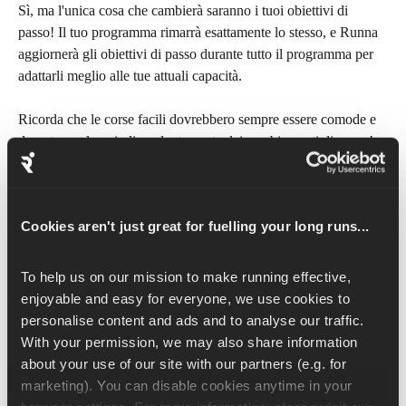
Sì, ma l'unica cosa che cambierà saranno i tuoi obiettivi di 
passo! Il tuo programma rimarrà esattamente lo stesso, e Runna 
aggiornerà gli obiettivi di passo durante tutto il programma per 
adattarli meglio alle tue attuali capacità.
Ricorda che le corse facili dovrebbero sempre essere comode e 
da poter parlare
, indipendentemente dai cambiamenti di passo!
Non ho accettato la modifica 
del passo consigliata: come 
Cookies aren't just great for fuelling your long runs...
posso cambiare i miei obiettivi 
di passo?
To help us on our mission to make running effective, 
enjoyable and easy for everyone, we use cookies to 
Non preoccuparti! Puoi scegliere se continuare con il tuo 
personalise content and ads and to analyse our traffic. 
programma e aspettare un nuovo consiglio sul passo dopo il tuo 
With your permission, we may also share information 
prossimo allenamento di velocità, oppure modificare 
about your use of our site with our partners (e.g. for 
manualmente i tuoi obiettivi di passo.
marketing). You can disable cookies anytime in your 