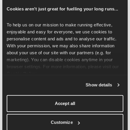
coscia.
Cookies aren't just great for fuelling your long runs...
Per fare gli esercizi di estensione della schiena con la Swissball, 
To help us on our mission to make running effective, 
devi inginocchiarti sul pavimento con i piedi appoggiati al muro 
enjoyable and easy for everyone, we use cookies to 
e le dita dei piedi rivolte verso il basso. Puoi poi appoggiare la 
personalise content and ads and to analyse our traffic. 
Swissball contro le cosce, spingendo i fianchi verso il basso e 
With your permission, we may also share information 
verso le ginocchia mentre le ginocchia si sollevano dal 
about your use of our site with our partners (e.g. for 
pavimento.
marketing). You can disable cookies anytime in your 
browser settings. For more information, please visit our 
Da lì, metti le dita sulle tempie e tira indietro le spalle, 
Cookie Policy
.
sollevando il petto e allontanandolo dalla palla, tenendo questa 
posizione per un attimo in alto, poi scendi e fai rotolare il petto 
Show details
indietro intorno alla palla.
È importante assicurarsi che durante tutto il movimento il peso 
Accept all
del corpo sia spinto indietro contro la parete e che tra una 
ripetizione e l'altra si torni completamente indietro facendo 
Customize
rotolare il torace intorno alla palla.