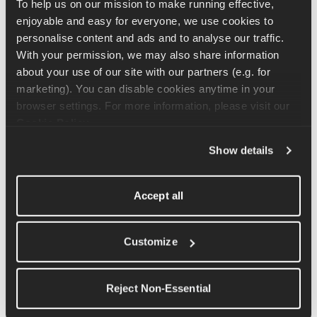
To help us on our mission to make running effective, 
sedere. Da qui, spingi i fianchi verso l'alto, in modo da creare 
enjoyable and easy for everyone, we use cookies to 
una linea retta dalle ginocchia fino al petto, passando per i 
personalise content and ads and to analyse our traffic. 
fianchi. Metti i talloni per terra e alza le dita dei piedi. Fai 
With your permission, we may also share information 
qualche piccolo passo in avanti finché non riesci ad allungare i 
about your use of our site with our partners (e.g. for 
piedi il più possibile senza toccare il pavimento con il sedere, 
marketing). You can disable cookies anytime in your 
poi torna indietro con i talloni.
browser settings. For more information, please visit our 
Cookie Policy
.
Per rendere l'esercizio una sfida, puoi tenere la posizione estesa 
Show details
per qualche secondo, perché è la parte più difficile del 
movimento.
Accept all
Articoli correlati
Customize
Tutorial sull'esercizio a forma di 8
Reject Non-Essential
Tutorial sull'esercizio di flessione dei muscoli 
posteriori della coscia con elastico