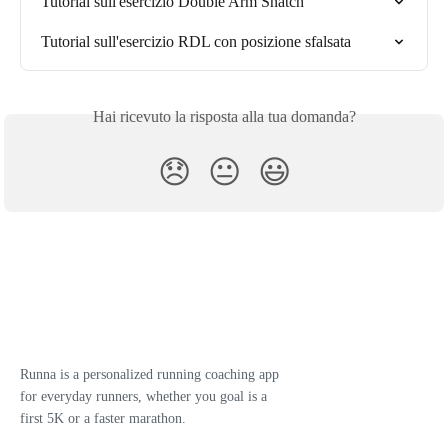
Tutorial sull'esercizio Double Arm Snatch
Tutorial sull'esercizio RDL con posizione sfalsata
Hai ricevuto la risposta alla tua domanda?
😞
😐
😃
Runna is a personalized running coaching app
for everyday runners, whether you goal is a
first 5K or a faster marathon.