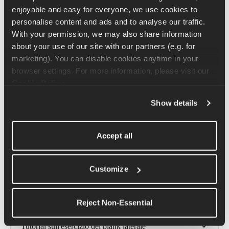
con le braccia distese davanti a te e le gambe dritte dietro di te. 
enjoyable and easy for everyone, we use cookies to 
Alza il braccio e la gamba opposti insieme, assicurandoti che 
personalise content and ads and to analyse our traffic. 
rimangano il più dritti possibile.
With your permission, we may also share information 
about your use of our site with our partners (e.g. for 
Durante l'esercizio è importante tenere la testa allineata con la 
marketing). You can disable cookies anytime in your 
colonna vertebrale, guardando il pavimento, e può essere utile 
browser settings. For more information, please visit our 
espirare mentre si sollevano il braccio e la gamba opposti e 
Cookie Policy
.
inspirare mentre li si riporta giù.
Show details
Per migliorare questo movimento, puoi tenere la posizione con 
braccio e gamba sollevati più a lungo.
Accept all
Articoli correlati
Customize
Tutorial sull'esercizio del sollevamento della gamba 
Reject Non-Essential
tesa
Tutorial sull'esercizio del plank laterale