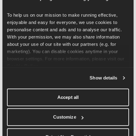
tronco.
To help us on our mission to make running effective, 
Per fare questo esercizio, mettiti nella posizione di flessione con 
enjoyable and easy for everyone, we use cookies to 
le gambe un po' più aperte del solito. In questa posizione 
personalise content and ads and to analyse our traffic. 
dovresti tenere le braccia all'incirca alla larghezza delle spalle e 
With your permission, we may also share information 
guardare davanti a te, al centro delle tue due mani, formando un 
about your use of our site with our partners (e.g. for 
triangolo.
marketing). You can disable cookies anytime in your 
browser settings. For more information, please visit our 
Da qui, allunga un braccio all'indietro e tocca la punta del piede 
Cookie Policy
.
opposto; mentre lo fai, il sedere si solleverà e andrà verso il 
soffitto. Torna alla posizione di flessione e ripeti con l'altro 
Show details
braccio, cercando di toccare il piede opposto.
Accept all
Puoi aumentare la velocità di questo movimento per renderlo 
una sfida più impegnativa. Comunque, è importante assicurarsi 
di avere sempre tutto sotto controllo.
Customize