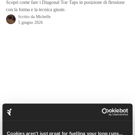
Scopri come fare i Diagonal Toe Taps in posizione di flessione
con la forma e la tecnica giuste.
Scritto da
Michelle
5 giugno 2026
Questo è un ottimo esercizio di riscaldamento che unisce 
mobilità e forza. Lavorerai sulla mobilità delle spalle e dei 
muscoli posteriori della coscia e sulla forza delle spalle e del 
Cookies aren't just great for fuelling your long runs...