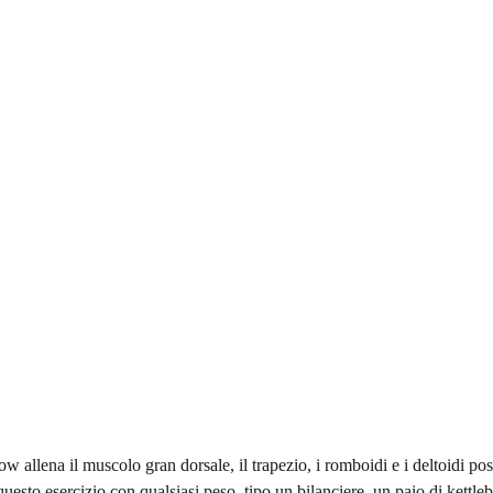
w allena il muscolo gran dorsale, il trapezio, i romboidi e i deltoidi post
uesto esercizio con qualsiasi peso, tipo un bilanciere, un paio di kettleb