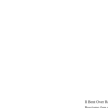
Il Bent Over Ro
Possiamo fare q