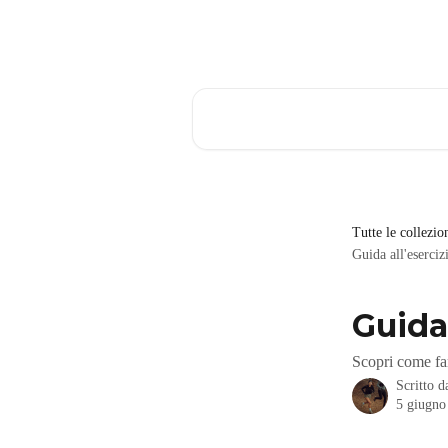
Vai al contenuto principale
Cerca articoli…
Tutte le collezio
Guida all'eserci
Guida
Scopri come far
Scritto 
5 giugno