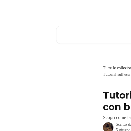
Vai al contenuto principale
Cerca articoli…
Tutte le collezio
Tutorial sull'ese
Tutori
con bi
Scopri come far
Scritto 
5 giugno