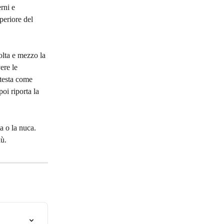
rni e 
uperiore del 
olta e mezzo la 
ere le 
 testa come 
oi riporta la 
a o la nuca. 
iù.