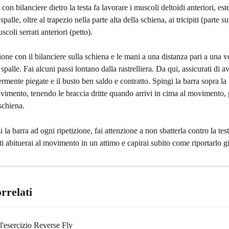
con bilanciere dietro la testa fa lavorare i muscoli deltoidi anteriori, este
spalle, oltre al trapezio nella parte alta della schiena, ai tricipiti (parte s
scoli serrati anteriori (petto).
zione con il bilanciere sulla schiena e le mani a una distanza pari a una v
spalle. Fai alcuni passi lontano dalla rastrelliera. Da qui, assicurati di av
rmente piegate e il busto ben saldo e contratto. Spingi la barra sopra la
ovimento, tenendo le braccia dritte quando arrivi in cima al movimento, p
schiena.
la barra ad ogni ripetizione, fai attenzione a non sbatterla contro la test
i abituerai al movimento in un attimo e capirai subito come riportarlo g
orrelati
ll'esercizio Reverse Fly