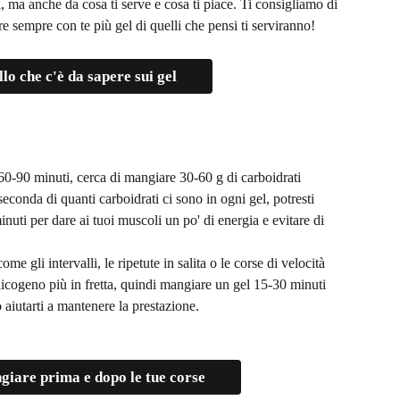
, ma anche da cosa ti serve e cosa ti piace. Ti consigliamo di 
e sempre con te più gel di quelli che pensi ti serviranno!
llo che c'è da sapere sui gel
 60-90 minuti, cerca di mangiare 30-60 g di carboidrati 
seconda di quanti carboidrati ci sono in ogni gel, potresti 
ti per dare ai tuoi muscoli un po' di energia e evitare di 
me gli intervalli, le ripetute in salita o le corse di velocità 
glicogeno più in fretta, quindi mangiare un gel 15-30 minuti 
aiutarti a mantenere la prestazione.
iare prima e dopo le tue corse