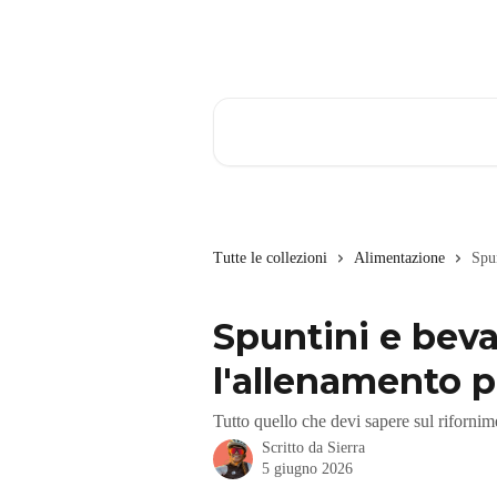
Vai al contenuto principale
Cerca articoli…
Tutte le collezioni
Alimentazione
Spun
Spuntini e bev
l'allenamento pe
Tutto quello che devi sapere sul rifornime
Scritto da
Sierra
5 giugno 2026