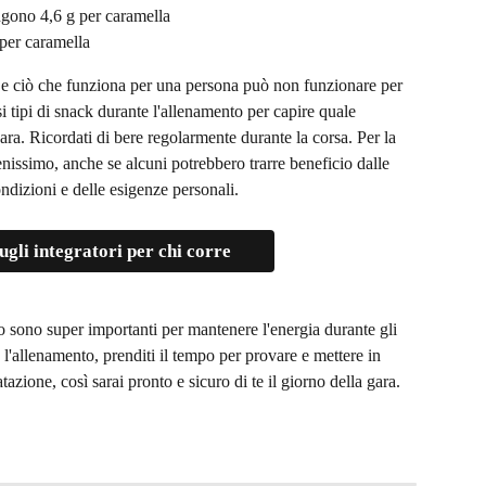
ono 4,6 g per caramella
per caramella
e ciò che funziona per una persona può non funzionare per 
i tipi di snack durante l'allenamento per capire quale 
ra. Ricordati di bere regolarmente durante la corsa. Per la 
enissimo, anche se alcuni potrebbero trarre beneficio dalle 
ondizioni e delle esigenze personali.
sugli integratori per chi corre
 sono super importanti per mantenere l'energia durante gli 
 l'allenamento, prenditi il tempo per provare e mettere in 
atazione, così sarai pronto e sicuro di te il giorno della gara.