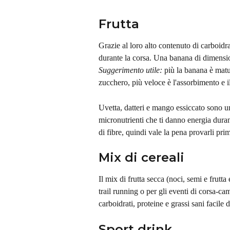
Frutta
Grazie al loro alto contenuto di carboidra
durante la corsa. Una banana di dimensio
Suggerimento utile: 
più la banana è matu
zucchero, più veloce è l'assorbimento e i
Uvetta, datteri e mango essiccato sono un'
micronutrienti che ti danno energia dura
di fibre, quindi vale la pena provarli pr
Mix di cereali
Il mix di frutta secca (noci, semi e frutta 
trail running o per gli eventi di corsa-c
carboidrati, proteine e grassi sani facile 
Sport drink