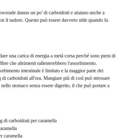
erade danno un po' di carboidrati e aiutano anche a 
si con il sudore. Questo può essere davvero utile quando fa 
 dare una carica di energia a metà corsa perché sono pieni di 
bre che altrimenti rallenterebbero l'assorbimento. 
bimento intestinale è limitato e la maggior parte dei 
g di carboidrati all'ora. Mangiare più di così può stressare 
a nello stomaco senza essere digerito, il che può portare a 
 g di carboidrati per caramella
caramella
er caramella