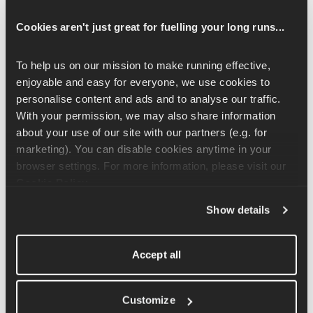
banda elastica è un movimento su una sola gamba che lavora 
sui muscoli del quadricipite.
Cookies aren't just great for fuelling your long runs...
Siediti su una sedia, avvolgi la fascia elastica intorno a una delle 
To help us on our mission to make running effective, 
gambe posteriori e poi intorno alla caviglia. Non preoccuparti se 
enjoyable and easy for everyone, we use cookies to 
le gambe non penzolano nell'aria, ma se riesci a sistemarlo in 
personalise content and ads and to analyse our traffic. 
questo modo, tanto meglio.
With your permission, we may also share information 
about your use of our site with our partners (e.g. for 
Metti le braccia lungo i fianchi o incrociate sul petto, guarda 
marketing). You can disable cookies anytime in your 
dritto davanti a te, tieni la schiena dritta e spingi il ginocchio 
browser settings. For more information, please visit our 
verso l'alto fino a tenderlo quasi completamente! Dovresti 
Cookie Policy
.
sentire la resistenza della fascia che lavora contro di te e la 
tensione nei quadricipiti. Spingi con forza contro la fascia 
Show details
elastica e poi abbassati lentamente con controllo.
Accept all
Articoli correlati
Customize