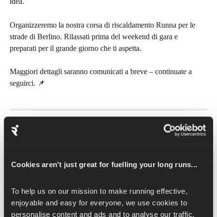
idea.
Organizzeremo la nostra corsa di riscaldamento Runna per le 
strade di Berlino. Rilassati prima del weekend di gara e 
preparati per il grande giorno che ti aspetta.
Maggiori dettagli saranno comunicati a breve – continuate a 
seguirci. 📌
💪 Ultimi preparativi
Una volta che hai preparato tutto, mangiato e bevuto, prova a 
fare un po' di stretching prima di andare a dormire. Fare 
Cookies aren't just great for fuelling your long runs...
stretching può aiutarti a sciogliere la tensione e prepararti per 
una bella dormita prima della gara.
To help us on our mission to make running effective, 
enjoyable and easy for everyone, we use cookies to 
Dai un'occhiata alle e-mail o alle comunicazioni sulla gara che ti 
personalise content and ads and to analyse our traffic. 
hanno mandato gli organizzatori, perché lì troverai tutte le info 